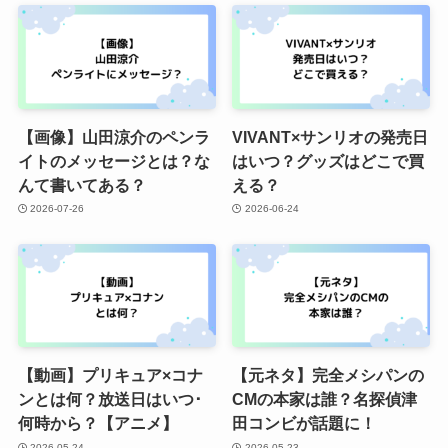
【画像】山田涼介のペンラ
VIVANT×サンリオの発売日
イトのメッセージとは？な
はいつ？グッズはどこで買
んて書いてある？
える？
2026-07-26
2026-06-24
【動画】プリキュア×コナ
【元ネタ】完全メシパンの
ンとは何？放送日はいつ･
CMの本家は誰？名探偵津
何時から？【アニメ】
田コンビが話題に！
2026-05-24
2026-05-23