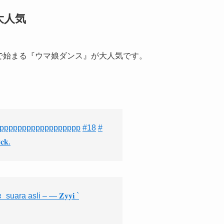
大人気
ズで始まる『ウマ娘ダンス』が大人気です。
ppppppppppppppppppp
#18
#
𝐤.
 suara asli – — 𝐙𝐲𝐲𝐢 `