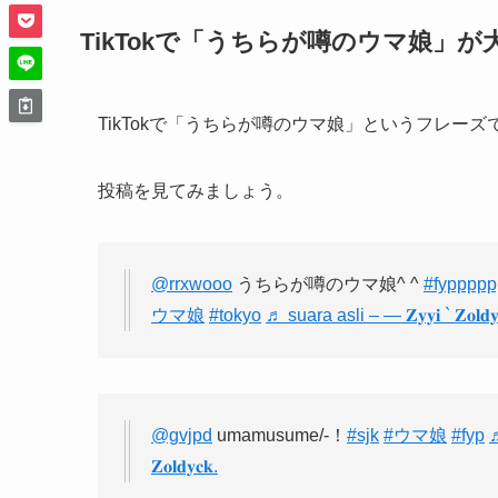
TikTokで「うちらが噂のウマ娘」が
TikTokで「うちらが噂のウマ娘」というフレー
投稿を見てみましょう。
@rrxwooo
うちらが噂のウマ娘^ ^
#fypppp
ウマ娘
#tokyo
♬ suara asli – — 𝐙𝐲𝐲𝐢 ` 𝐙𝐨𝐥𝐝𝐲
@gvjpd
umamusume/-！
#sjk
#ウマ娘
#fyp
♬
𝐙𝐨𝐥𝐝𝐲𝐜𝐤.