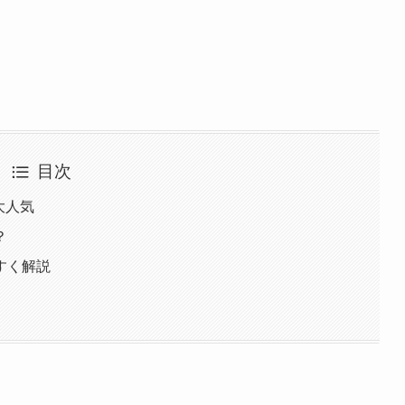
目次
大人気
？
すく解説