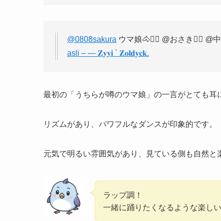
@0808sakura
ウマ娘🐴❤️‍🔥 @おさき🤷‍♀
asli – — 𝐙𝐲𝐲𝐢 ` 𝐙𝐨𝐥𝐝𝐲𝐜𝐤.
最初の「うちらが噂のウマ娘」の一言がとても耳
リズムがあり、パワフルなダンスが印象的です。
元気で明るい雰囲気があり、見ている側も自然と
ラップ調！
一緒に踊りたくなるような楽し