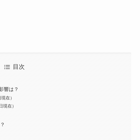
目次
？影響は？
日現在）
9日現在）
る？