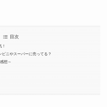
目次
気！
ンビニやスーパーに売ってる？
･感想～