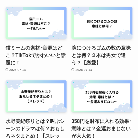
猫ミームの素材･音源はど
腕につけるゴムの数の意味
こ？TikTokでかわいいと話
とは何？２本は男女で違
題に！
う？【恋愛】
2026-07-14
2026-07-14
水野美紀祭りとは？叫ぶシ
358円を財布に入れる効果･
ーンのドラマは何？おもし
意味とは？金運おまじない
ろネタまとめ！【スレッ
が大人気！