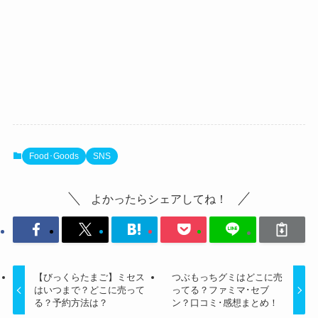
Food･Goods
SNS
よかったらシェアしてね！
【びっくらたまご】ミセス
つぶもっちグミはどこに売
はいつまで？どこに売って
ってる？ファミマ･セブ
る？予約方法は？
ン？口コミ･感想まとめ！