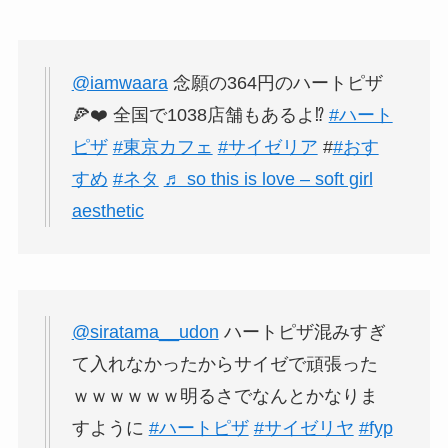
@iamwaara
念願の364円のハートピザ
🍕❤️ 全国で1038店舗もあるよ⁉️
#ハート
ピザ
#東京カフェ
#サイゼリア
#
#おす
すめ
#ネタ
♬ so this is love – soft girl
aesthetic
@siratama__udon
ハートピザ混みすぎ
て入れなかったからサイゼで頑張った
ｗｗｗｗｗｗ明るさでなんとかなりま
すように
#ハートピザ
#サイゼリヤ
#fyp