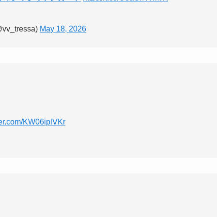
tressa)
May 18, 2026
tter.com/KW06iplVKr