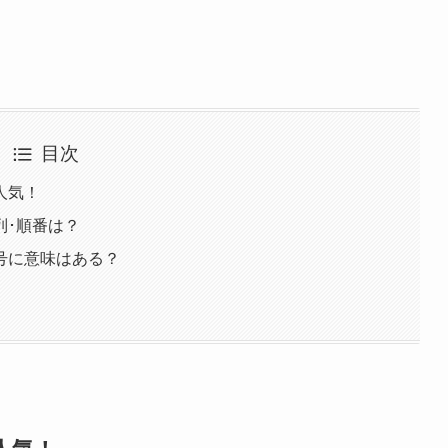
目次
人気！
列･順番は？
号に意味はある？