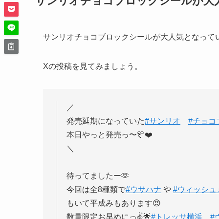
サンリオチョコブロックシールが大
サンリオチョコブロックシールが大人気となって
Xの投稿を見てみましょう。
／
発売延期になっていた
#サンリオ
#チョコ
本日やっと発売っ〜🎊❤️
＼
待ってましたー🫶
今回は全8種類で
#ウサハナ
や
#ウィッシュ
もいて平成みもあります😍
数量限定お早めにっ✌️🌟
#トレッサ横浜
#