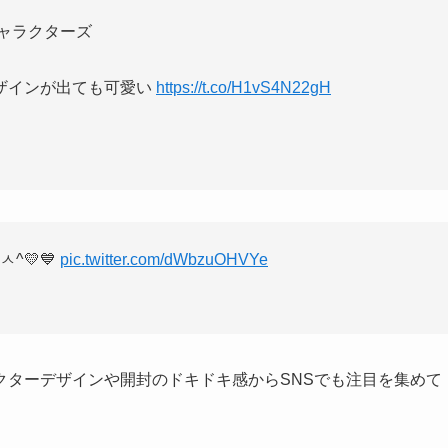
ャラクターズ
ザインが出ても可愛い
https://t.co/H1vS4N22gH
^💛💙
pic.twitter.com/dWbzuOHVYe
クターデザインや開封のドキドキ感からSNSでも注目を集めて