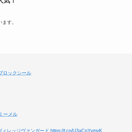
人気！
います。
ブロックシール
ミーメル
ヴィレッジヴァンガード
https://t.co/U3aCnYvmvK