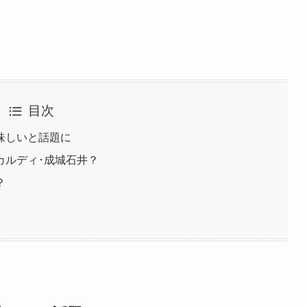
目次
味しいと話題に
カルディ･成城石井？
？