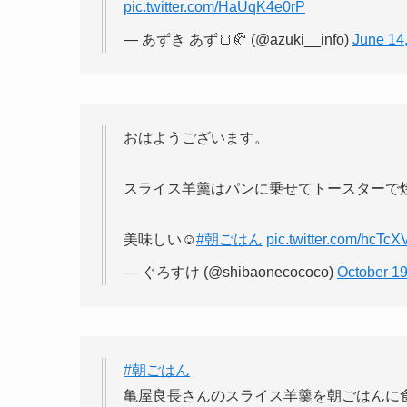
pic.twitter.com/HaUqK4e0rP
— あずき あず🍞🥐 (@azuki__info)
June 14
おはようございます。
スライス羊羹はパンに乗せてトースターで
美味しい☺️
#朝ごはん
pic.twitter.com/hcTc
— ぐろすけ (@shibaonecococo)
October 19
#朝ごはん
亀屋良長さんのスライス羊羹を朝ごはんに